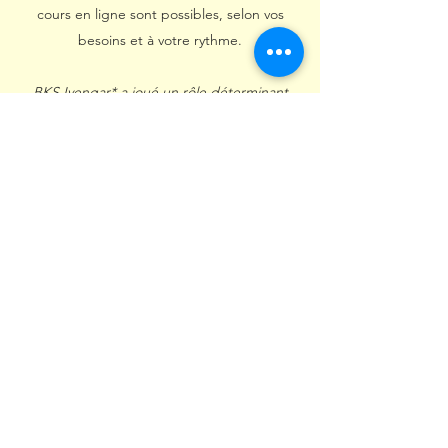
cours en ligne sont possibles, selon vos
besoins et à votre rythme.
BKS Iyengar* a joué un rôle déterminant
dans l’introduction du yoga en occident et
je ne peux que recommander ses écrits
dont la trilogie « Lumière sur le Yoga »,
« Lumière sur le Pranayama » et « Lumière
sur les Yoga Sutras de Patanjali », sources
inestimables d’informations pour tous les
adeptes du yoga.
Le Green Yoga* consiste à allier la rigueur
de l’alignement postural du yoga Iyengar, le
travail de la souplesse grâce à des pratiques
Vinyasa (en flow) et l’état de pleine
conscience par la méditation. Trouver la voie